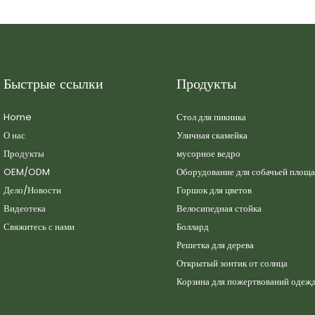
Быстрые ссылки
Продукты
Home
Стол для пикника
О нас
Уличная скамейка
Продукты
мусорное ведро
OEM/ODM
Оборудование для собачьей площ
Дело/Новости
Горшок для цветов
Видеотека
Велосипедная стойка
Свяжитесь с нами
Боллард
Решетка для дерева
Открытый зонтик от солнца
Корзина для пожертвований одеж