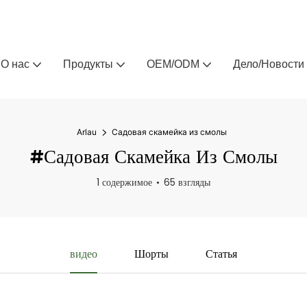
Arlau — производитель уличной мебели на заказ 
О нас
Продукты
OEM/ODM
Дело/Новости
Arlau
Садовая скамейка из смолы
#Садовая Скамейка Из Смолы
1 содержимое
65 взгляды
видео
Шорты
Статья