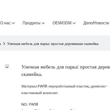
Arlau — производитель уличной мебели на заказ 
О нас
Продукты
OEM/ODM
Дело/Новости
а
Уличная мебель для парка: простая деревянная скамейка.
Уличная мебель для парка: простая дере
скамейка.
Материал FW18: переработанный пластик, древесно-
пластиковый композит.
NO.: FW18