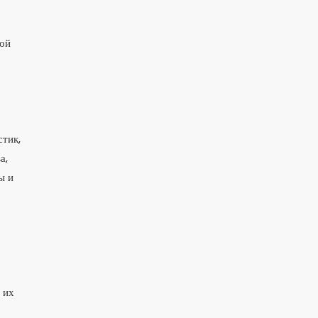
вой
м
стик,
а,
ы и
 их