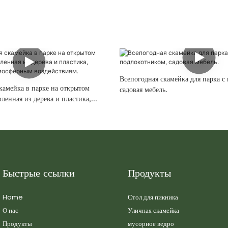
Всепогодная скамейка для парка с
камейка в парке на открытом
садовая мебель.
вленная из дерева и пластика,
тмосферным воздействиям.
Быстрые ссылки
Продукты
Home
Стол для пикника
О нас
Уличная скамейка
Продукты
мусорное ведро