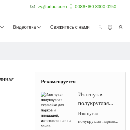
уже более 20 лет.
zy@arlau.com
0086-180 8300 0250
Видеотека
Свяжитесь с нами
вянная
Рекомендуется
Изогнутая
полукруглая
скамейка для
Изогнутая
парков и
полукруглая парковая
скамейка Arlau с
площадей,