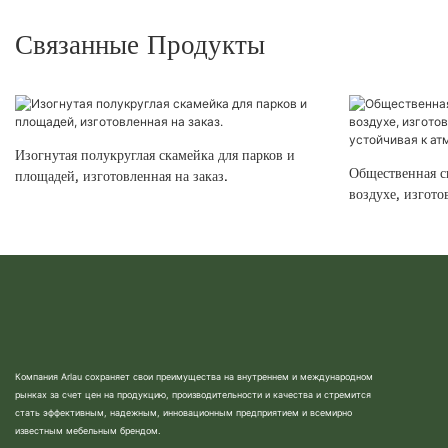
Связанные Продукты
Изогнутая полукруглая скамейка для парков и
Общественная с
площадей, изготовленная на заказ.
воздухе, изгото
устойчивая к а
Компания Arlau сохраняет свои преимущества на внутреннем и международном
рынках за счет цен на продукцию, производительности и качества и стремится
стать эффективным, надежным, инновационным предприятием и всемирно
известным мебельным брендом.