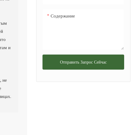
Содержание
итым
ей
что
там и
Отправить Запрос Сейчас
, не
е
лицах.