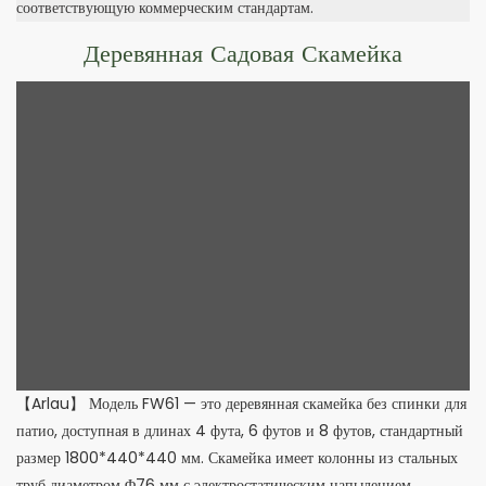
соответствующую коммерческим стандартам.
Деревянная Садовая Скамейка
【Arlau】 Модель FW61 — это деревянная скамейка без спинки для
патио, доступная в длинах 4 фута, 6 футов и 8 футов, стандартный
размер 1800*440*440 мм. Скамейка имеет колонны из стальных
труб диаметром Φ76 мм с электростатическим напылением.