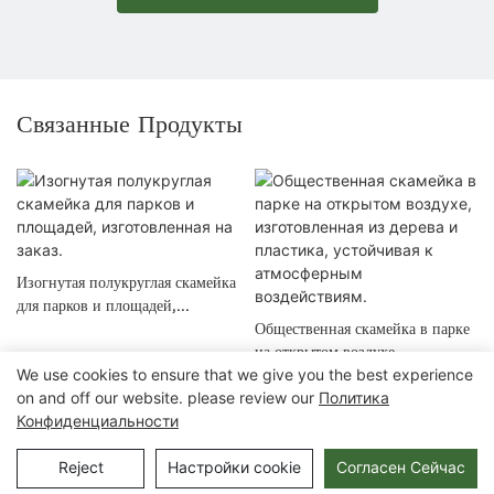
Связанные Продукты
Изогнутая полукруглая скамейка
для парков и площадей,
изготовленная на заказ.
Общественная скамейка в парке
на открытом воздухе,
We use cookies to ensure that we give you the best experience
изготовленная из дерева и
on and off our website. please review our
Политика
пластика, устойчивая к
Конфиденциальности
атмосферным воздействиям.
Авторские права © 2025 Chongqing Arlau Civic Equipment
Manufacturing Co., Ltd. |
Карта сайта
Reject
Настройки cookie
Согласен Сейчас