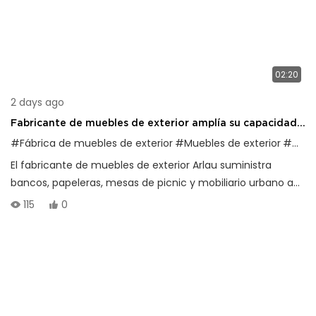
02:20
2 days ago
Fabricante de muebles de exterior amplía su capacidad
de producción global.
#Fábrica de muebles de exterior
#Muebles de exterior
#mesas de picnic
El fabricante de muebles de exterior Arlau suministra
bancos, papeleras, mesas de picnic y mobiliario urbano a
clientes en más de 80 países de todo el mundo.
115
0