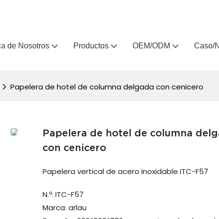
, fabricante de muebles de exterior personalizados desde hace 
a de Nosotros
Productos
OEM/ODM
Caso/N
Papelera de hotel de columna delgada con cenicero
Papelera de hotel de columna del
con cenicero
Papelera vertical de acero inoxidable ITC-F57
N.º: ITC-F57
Marca: arlau