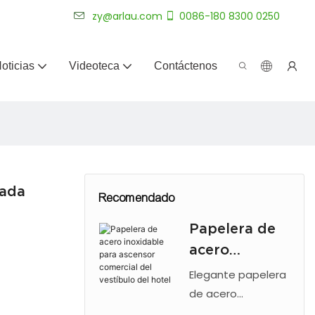
más de 20 años.
zy@arlau.com
0086-180 8300 0250
oticias
Videoteca
Contáctenos
gada
Recomendado
Papelera de
acero
inoxidable
Elegante papelera
para ascensor
de acero
inoxidable para
comercial del