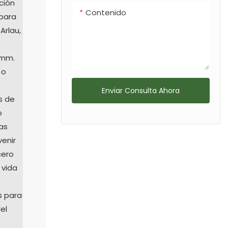
ción
Contenido
 para
Arlau,
 mm.
 o
Enviar Consulta Ahora
s de
o
as
venir
cero
 vida
s para
el