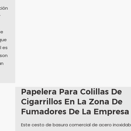
ción
r
de
que
l es
 son
an
Papelera Para Colillas De
Cigarrillos En La Zona De
Fumadores De La Empresa
Este cesto de basura comercial de acero inoxidab