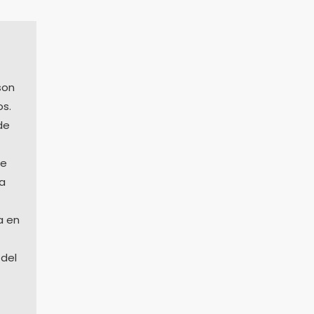
son
os.
de
te
 a
a en
 del