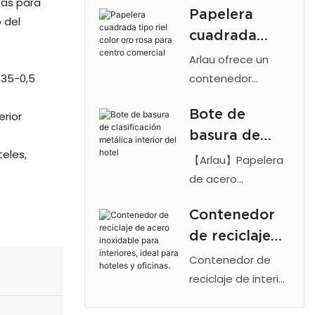
as para
Papelera
vestíbulos de
vestíbulo del
 del
cuadrada
hoteles y
hotel
ascensores
tipo riel color
Arlau ofrece un
comerciales, de la
oro rosa para
,35-0,5
contenedor
marca Arlau.
cuadrado tipo riel
centro
Cuenta con
Bote de
erior
para centros
comercial
cenicero, acero
basura de
comerciales, color
resistente y un
teles,
oro rosa, con base
clasificación
【Arlau】Papelera
diseño moderno.
de acero
metálica
de acero
Ideal para oficinas
inoxidable 201 y
inoxidable para
interior del
y aeropuertos.
acabado
Contenedor
interiores de
hotel
galvanizado
de reciclaje
hoteles con
antihuellas.
cenicero doble y
de acero
Contenedor de
Cuenta con un
separación de
inoxidable
reciclaje de interior
cilindro interior de
residuos en 2
Arlau de acero
para
hierro galvanizado
compartimentos