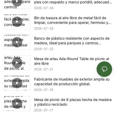
pies con respaldo y marco portátil, adecuado
para centros comerciales, tiendas, parques,
2025
07
24
terrazas y patios, negro
Bin de basura al aire libre de metal fácil de
limpiar, conveniente para operar, hermoso y
simple
2025
07
22
Banco de plástico resistente con aspecto de
madera, ideal para parques y centros
comerciales.
2025
07
22
Mesa de arlau Ada-Round Table de picnic al
aire libre
2025
07
21
Fabricante de muebles de exterior amplía su
capacidad de producción global.
2025
07
18
Mesa de picnic de 6 plazas hecha de madera
y plástico reciclado
2025
07
17