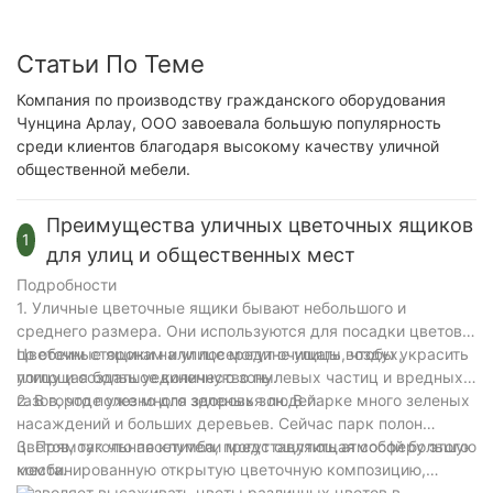
Статьи По Теме
Компания по производству гражданского оборудования
Чунцина Арлау, ООО завоевала большую популярность
среди клиентов благодаря высокому качеству уличной
общественной мебели.
Преимущества уличных цветочных ящиков
1
для улиц и общественных мест
Подробности
1. Уличные цветочные ящики бывают небольшого и
среднего размера. Они используются для посадки цветов
по обеим сторонам или посередине улицы, чтобы украсить
Цветочные ящики на улице могут очищать воздух,
улицу и создать уединенную зону.
поглощая большое количество пылевых частиц и вредных
газов, что полезно для здоровья людей.
2. В городе уже много зеленых зон. В парке много зеленых
насаждений и больших деревьев. Сейчас парк полон
цветов, так что посетители могут ощутить атмосферу этого
3. Прямоугольная клумба, представляющая собой большую
места.
комбинированную открытую цветочную композицию,
позволяет высаживать цветы различных цветов в